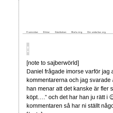
Framsidan
Dikter
Gästboken
Maila mig
Om underbar.org
!
[note to sajberwörld]
Daniel frågade imorse varför jag a
kommentarerna och jag svarade att 
han menar att det kanske är fler s
köpt….” och det har han ju rätt i 
kommentaren så har ni ställt någo