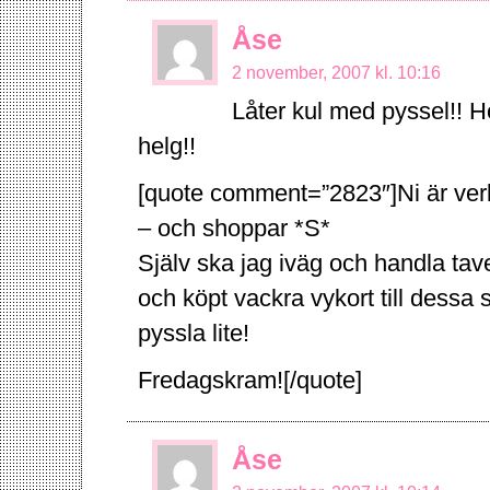
Åse
2 november, 2007 kl. 10:16
Låter kul med pyssel!! H
helg!!
[quote comment=”2823″]Ni är verk
– och shoppar *S*
Själv ska jag iväg och handla tav
och köpt vackra vykort till dessa
pyssla lite!
Fredagskram![/quote]
Åse