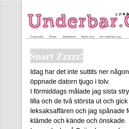
Framsidan
Dikter
Gästboken
Maila mig
Om underbar.org
Snart Zzzzz!
Idag har det inte suttits ner någont
öppnade datorn tjugo i tolv.
I förmiddags målade jag sista st
lilla och de två största ut och gic
leksaksaffären och jag spånade 
klämde och kände och önskade.