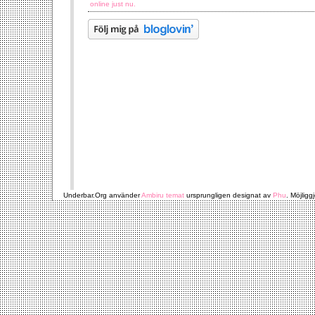
online just nu.
Underbar.Org använder
Ambiru temat
ursprungligen designat av
Phu
. Möjligg