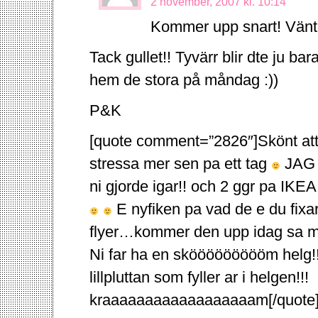
2 november, 2007 kl. 10:14
Kommer upp snart! Väntar
Tack gullet!! Tyvärr blir dte ju ba
hem de stora på måndag :))
P&K
[quote comment=”2826″]Skönt att d
stressa mer sen pa ett tag
JAG b
ni gjorde igar!! och 2 ggr pa IKE
E nyfiken pa vad de e du fixar
flyer…kommer den upp idag sa man
Ni far ha en sköööööööööm helg!! O
lillpluttan som fyller ar i helgen!!!
kraaaaaaaaaaaaaaaaaam[/quote