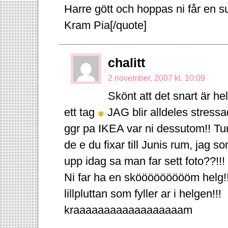
Harre gött och hoppas ni får en s
Kram Pia[/quote]
chalitt
2 november, 2007 kl. 10:09
Skönt att det snart är he
ett tag
JAG blir alldeles stressad
ggr pa IKEA var ni dessutom!! Tu
de e du fixar till Junis rum, jag
upp idag sa man far sett foto??!!
Ni far ha en sköööööööööm helg!! O
lillpluttan som fyller ar i helgen!!!
kraaaaaaaaaaaaaaaaaam