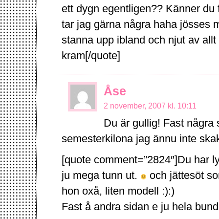
ett dygn egentligen?? Känner du 
tar jag gärna några haha jösses 
stanna upp ibland och njut av allt
kram[/quote]
Åse
2 november, 2007 kl. 10:11
Du är gullig! Fast några
semesterkilona jag ännu inte ska
[quote comment=”2824″]Du har lyc
ju mega tunn ut.
och jättesöt som
hon oxå, liten modell :):)
Fast å andra sidan e ju hela bun