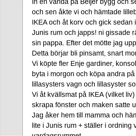
In en vända på Beijer bygg och se
och sen åkte vi och hämtade lillebr
IKEA och åt korv och gick sedan in
Junis rum och japps! ni gissade rä
sin pappa. Efter det mötte jag upp
Detta börjar bli pinsamt, snart mo
Vi köpte fler Enje gardiner, konso
byta i morgon och köpa andra på B
lillasysters vagn och lillasyster so
Vi åt kvällsmat på IKEA (vilket li
skrapa fönster och maken satte u
Jag åker hem till mamma och hämt
lite i Junis rum + ställer i ordnin
vardagsrummet.