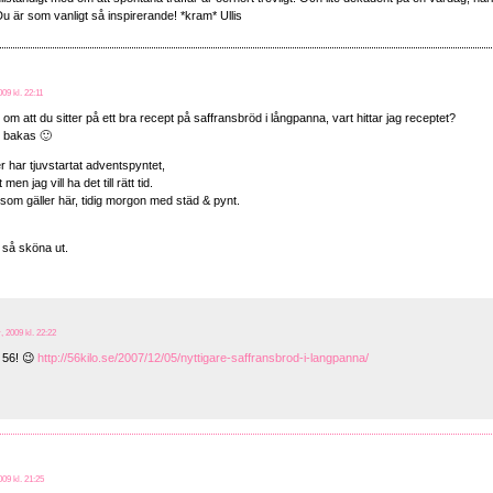
Du är som vanligt så inspirerande! *kram* Ullis
09 kl. 22:11
om att du sitter på ett bra recept på saffransbröd i långpanna, vart hittar jag receptet?
 bakas 🙂
ler har tjuvstartat adventspyntet,
en jag vill ha det till rätt tid.
om gäller här, tidig morgon med städ & pynt.
 så sköna ut.
 2009 kl. 22:22
 56! 😉
http://56kilo.se/2007/12/05/nyttigare-saffransbrod-i-langpanna/
09 kl. 21:25