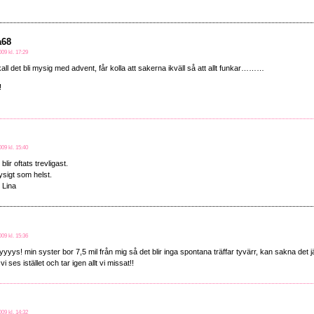
a68
09 kl. 17:29
kall det bli mysig med advent, får kolla att sakerna ikväll så att allt funkar………
!
09 kl. 15:40
blir oftats trevligast.
ysigt som helst.
 Lina
09 kl. 15:36
yyys! min syster bor 7,5 mil från mig så det blir inga spontana träffar tyvärr, kan sakna det 
 ses istället och tar igen allt vi missat!!
09 kl. 14:32