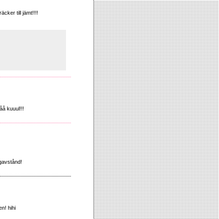
ker till jämt!!!!
åå kuuul!!!
ngavstånd!
n! hihi