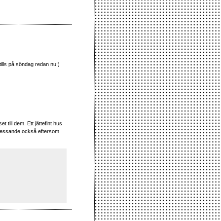
 tills på söndag redan nu:)
t till dem. Ett jättefint hus
 stressande också eftersom