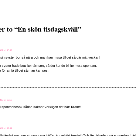
 to “En skön tisdagskväll”
09 kl. 10:23
 sin syster bor så nära och man kan mysa till det så där mitt veckan!
syster hade bott lite närmare, så det kunde bli lite mera spontant.
 för att få till det så man kan ses.
09 kl. 09:07
 spontanbesök sådär, saknar verkligen det här! Kram!!
09 kl. 22:39
fullständigt med om att spontana träffar är oerhört trevligt! Och lite dekadent på en vardag, härl