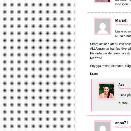
inne igen! 
Mariah
26 november, 20
Läste ovan 
Nu ska här
Skönt att läsa att du inte hel
ALLA grannar har ljus överallt m
På lördag är det samma sak s
MYYYS!
Snygga tofflor förresten! Såg
Kram!
Åse
26 november,
Finns på
KRAM!!
anna71
26 november, 20