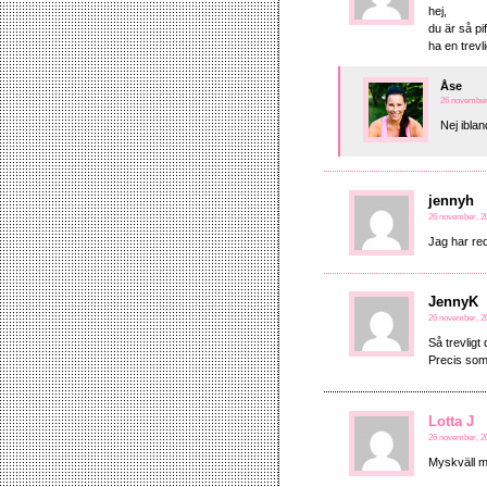
hej,
du är så pi
ha en trevli
Åse
26 november,
Nej iblan
jennyh
26 november, 20
Jag har red
JennyK
26 november, 20
Så trevligt
Precis som
Lotta J
26 november, 20
Myskväll mi