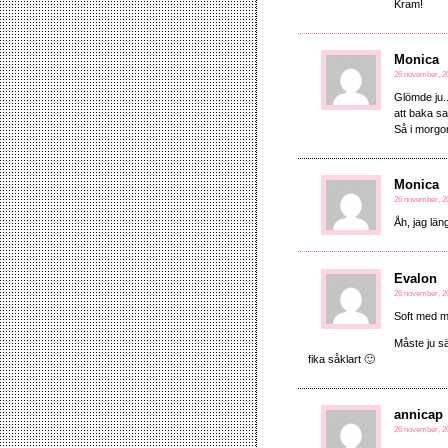
Kram!
Monica
26 november, 20
Glömde ju..
att baka sa
Så i morgo
Monica
26 november, 20
Åh, jag läng
Evalon
26 november, 20
Soft med m
Måste ju sä
fika såklart 🙂
annicap
26 november, 20