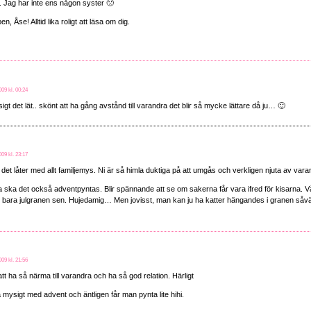
. Jag har inte ens någon syster 🙁
n, Åse! Alltid lika roligt att läsa om dig.
09 kl. 00:24
gt det lät.. skönt att ha gång avstånd till varandra det blir så mycke lättare då ju… 🙂
09 kl. 23:17
det låter med allt familjemys. Ni är så himla duktiga på att umgås och verkligen njuta av vara
ska det också adventpyntas. Blir spännande att se om sakerna får vara ifred för kisarna. Vå
bara julgranen sen. Hujedamig… Men jovisst, man kan ju ha katter hängandes i granen såväl
09 kl. 21:56
tt ha så närma till varandra och ha så god relation. Härligt
å mysigt med advent och äntligen får man pynta lite hihi.