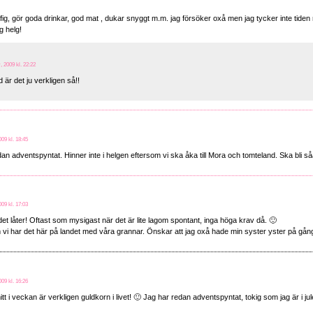
ffig, gör goda drinkar, god mat , dukar snyggt m.m. jag försöker oxå men jag tycker inte tiden räc
g helg!
 2009 kl. 22:22
d är det ju verkligen så!!
09 kl. 18:45
an adventspyntat. Hinner inte i helgen eftersom vi ska åka till Mora och tomteland. Ska bli så
09 kl. 17:03
 det låter! Oftast som mysigast när det är lite lagom spontant, inga höga krav då. 🙂
 vi har det här på landet med våra grannar. Önskar att jag oxå hade min syster yster på gå
09 kl. 16:26
tt i veckan är verkligen guldkorn i livet! 🙂 Jag har redan adventspyntat, tokig som jag är i jule