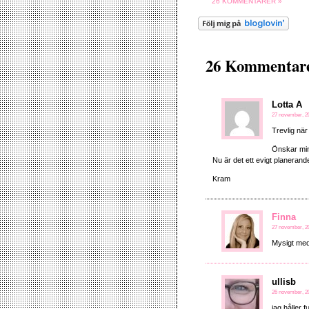
26 KOMMENTARER »
26 Kommentarer
Lotta A
27 november, 20
Trevlig när
Önskar min 
Nu är det ett evigt planerande
Kram
Finna
27 november, 20
Mysigt med
ullisb
26 november, 20
jag håller 