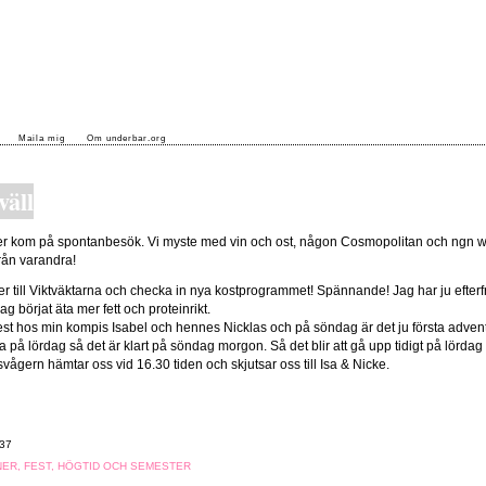
Maila mig
Om underbar.org
väll
åger kom på spontanbesök. Vi myste med vin och ost, någon Cosmopolitan och ngn w
rån varandra!
r till Viktväktarna och checka in nya kostprogrammet! Spännande! Jag har ju efter
g börjat äta mer fett och proteinrikt.
fest hos min kompis Isabel och hennes Nicklas och på söndag är det ju första advent 
på lördag så det är klart på söndag morgon. Så det blir att gå upp tidigt på lördag 
vågern hämtar oss vid 16.30 tiden och skjutsar oss till Isa & Nicke.
37
ER, FEST, HÖGTID OCH SEMESTER