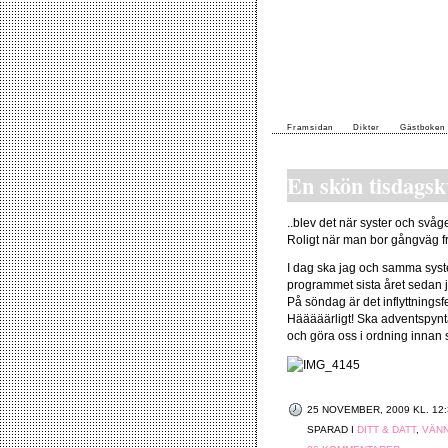
Framsidan
Dikter
Gästboken
En skön tisdagsk
..blev det när syster och sv
Roligt när man bor gångväg f
I dag ska jag och samma syste
programmet sista året sedan ja
På söndag är det inflyttnings
Hääääärligt! Ska adventspynta 
och göra oss i ordning innan s
25 NOVEMBER, 2009 KL. 12:
SPARAD I
DITT & DATT
,
VÄNN