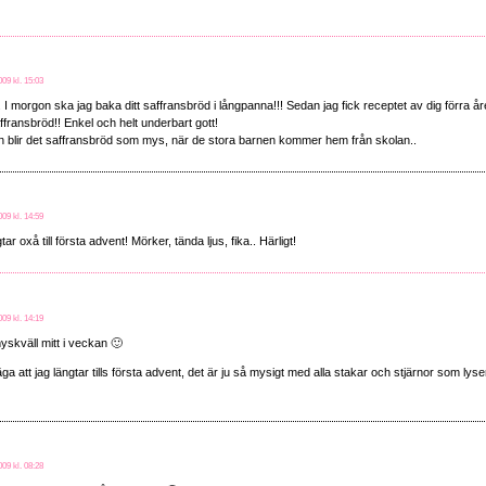
09 kl. 15:03
 I morgon ska jag baka ditt saffransbröd i långpanna!!! Sedan jag fick receptet av dig förra år
ffransbröd!! Enkel och helt underbart gott!
n blir det saffransbröd som mys, när de stora barnen kommer hem från skolan..
09 kl. 14:59
tar oxå till första advent! Mörker, tända ljus, fika.. Härligt!
09 kl. 14:19
yskväll mitt i veckan 🙂
ga att jag längtar tills första advent, det är ju så mysigt med alla stakar och stjärnor som l
09 kl. 08:28