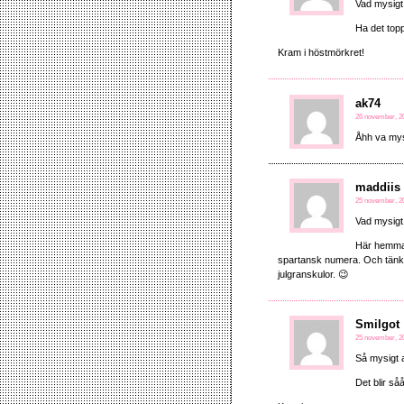
Vad mysigt
Ha det toppe
Kram i höstmörkret!
ak74
26 november, 20
Åhh va mysi
maddiis
25 november, 20
Vad mysigt 
Här hemma 
spartansk numera. Och tänk 
julgranskulor. 😉
Smilgot
25 november, 20
Så mysigt a
Det blir så