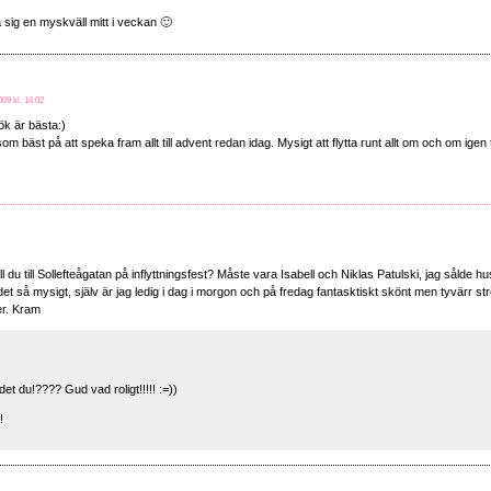
 sig en myskväll mitt i veckan 🙂
09 kl. 14:02
k är bästa:)
som bäst på att speka fram allt till advent redan idag. Mysigt att flytta runt allt om och om igen
l du till Sollefteågatan på inflyttningsfest? Måste vara Isabell och Niklas Patulski, jag sålde huse
 det så mysigt, själv är jag ledig i dag i morgon och på fredag fantasktiskt skönt men tyvärr
er. Kram
t du!???? Gud vad roligt!!!!! :=))
!