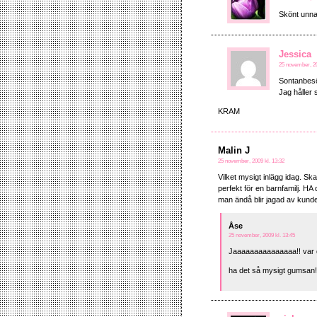
Skönt unna
Jessica
25 november, 20
Sontanbesö
Jag håller 
KRAM
Malin J
25 november, 2009 kl. 13:32
Vilket mysigt inlägg idag. Skal
perfekt för en barnfamilj. HA
man ändå blir jagad av kund
Åse
25 november, 2009 kl. 13:45
Jaaaaaaaaaaaaaaa!! var de
ha det så mysigt gumsan!