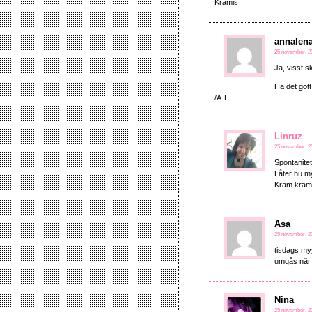
Kramis
annalen
25 november, 20
Ja, visst s
Ha det gott
/A-L
Linruz
25 november, 20
Spontanitet 
Låter hu m
Kram kram
Asa
25 november, 20
tisdags myy
umgås när vi
Nina
25 november, 20